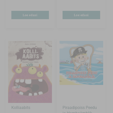
Loe edasi
Loe edasi
Kolliaabits
Piraadipoiss Peedu