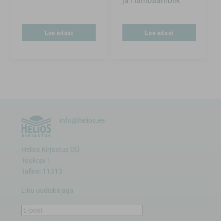
ja Hambaämblik
Loe edasi
Loe edasi
info@helios.ee
Helios Kirjastus OÜ
Töökoja 1
Tallinn 11313
Liitu uudiskirjaga