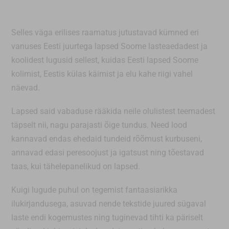
Selles väga erilises raamatus jutustavad kümned eri
vanuses Eesti juurtega lapsed Soome lasteaedadest ja
koolidest lugusid sellest, kuidas Eesti lapsed Soome
kolimist, Eestis külas käimist ja elu kahe riigi vahel
näevad.
Lapsed said vabaduse rääkida neile olulistest teemadest
täpselt nii, nagu parajasti õige tundus. Need lood
kannavad endas ehedaid tundeid rõõmust kurbuseni,
annavad edasi peresoojust ja igatsust ning tõestavad
taas, kui tähelepanelikud on lapsed.
Kuigi lugude puhul on tegemist fantaasiarikka
ilukirjandusega, asuvad nende tekstide juured sügaval
laste endi kogemustes ning tuginevad tihti ka päriselt