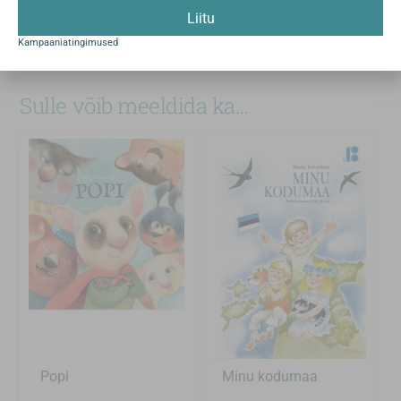
Liitu
Formaat
210×225 mm
Kampaaniatingimused
Köide
kõva köide
Sulle võib meeldida ka…
Popi
Minu kodumaa