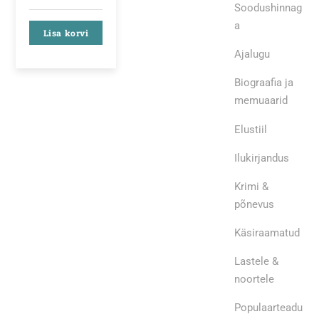
Soodushinnag
a
Lisa korvi
Ajalugu
Biograafia ja
memuaarid
Elustiil
Ilukirjandus
Krimi &
põnevus
Käsiraamatud
Lastele &
noortele
Populaarteadu