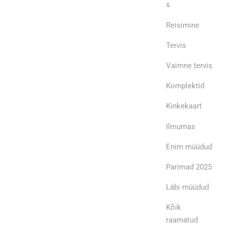
s
Reisimine
Tervis
Vaimne tervis
Komplektid
Kinkekaart
Ilmumas
Enim müüdud
Parimad 2025
Läbi müüdud
Kõik
raamatud