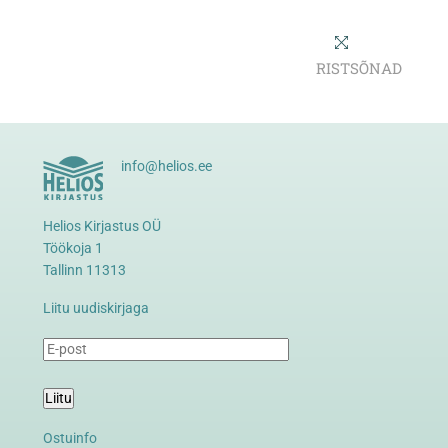
RISTSÕNAD
info@helios.ee
Helios Kirjastus OÜ
Töökoja 1
Tallinn 11313
Liitu uudiskirjaga
Liitu
Ostuinfo