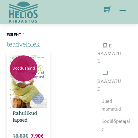
ESILEHT
teadvelolek
E-
RAAMATU
D
Soodushind
RAAMATU
D
Uued
raamatud
Rahulikud
lapsed
Koolilõpetajal
e
18.80
€
7.90
€